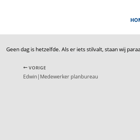
Ga
naar
HO
de
inhoud
Geen dag is hetzelfde. Als er iets stilvalt, staan wij pa
VORIGE
Edwin|Medewerker planbureau