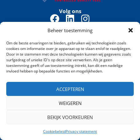
Volg ons
F
L
I
a
i
n
Beheer toestemming
VanDrie Group
c
n
s
Elspeterweg 60
e
k
t
Om de beste ervaringen te bieden, gebruiken wij technologieën zoals
3888 MX Uddel
cookies om informatie over je apparaat op te slaan en/of te raadplegen.
b
e
a
Door in te stemmen met deze technologieën kunnen wij gegevens zoals
Holland
surfgedrag of unieke ID's op deze site verwerken. Als je geen
o
d
g
toestemming geeft of uw toestemming intrekt, kan dit een nadelige
o
i
r
invloed hebben op bepaalde functies en mogelijkheden.
Contact
k
n
a
+31 (0)57 74 081 70
ACCEPTEREN
contact@vandriegroup.com
m
WEIGEREN
BEKIJK VOORKEUREN
Cookiebeleid
Privacy statement
VanDrie Group
Privacy statement