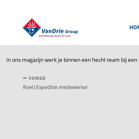
Ga
naar
de
HO
inhoud
In ons magazijn werk je binnen een hecht team bij een fa
VORIGE
Roel|Expeditie medewerker