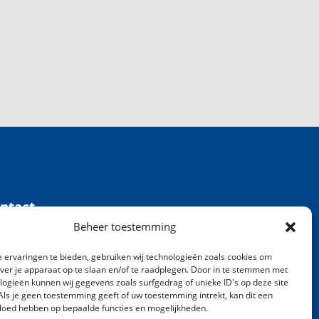
ntact
1 (0)57 74 081 70
Beheer toestemming
ntact@vandriegroup.com
 ervaringen te bieden, gebruiken wij technologieën zoals cookies om
over je apparaat op te slaan en/of te raadplegen. Door in te stemmen met
logieën kunnen wij gegevens zoals surfgedrag of unieke ID's op deze site
Als je geen toestemming geeft of uw toestemming intrekt, kan dit een
vloed hebben op bepaalde functies en mogelijkheden.