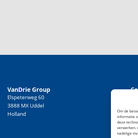
VanDrie Group
Co
Elspeterweg 60
+3
3888 MX Uddel
co
Om de beste
Holland
informatie 
deze techno
verwerken. 
nadelige in