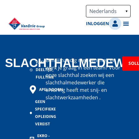
Ga
naar
de
INLOGGEN
inhoud
ONZE BEDR
OVER VANDRIE GROU
SLACHTHALMEDEWE
Ben jij handig met een mes en
VAST,
SOLL
werk je graag in een team? Voor
DEELTIJD,
onze slachthal zoeken wij een
FULLTIME
slachthalmedewerker die
ervaring heeft met snij- en
APELDOORN
slachtwerkzaamheden .
GEEN
SPECIFIEKE
OPLEIDING
VEREIST
EKRO -