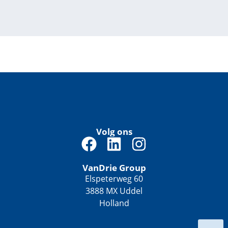
Volg ons
F
L
I
a
i
n
VanDrie Group
c
n
s
Elspeterweg 60
e
k
t
3888 MX Uddel
b
e
a
Holland
o
d
g