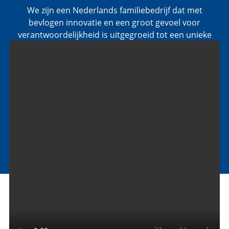
We zijn een Nederlands familiebedrijf dat met
bevlogen innovatie en een groot gevoel voor
verantwoordelijkheid is uitgegroeid tot een unieke
keten. Via samenwerking blijven we continu
verbeteren, want als ketenregisseur willen we aan de
hoogste normen voldoen en vooroplopen in de
sector.