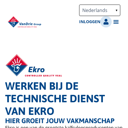
Ga
naar
de
INLOGGEN
inhoud
WERKEN BIJ DE
TECHNISCHE DIENST
VAN EKRO
HIER GROEIT JOUW VAKMANSCHAP
Ekro is een van de grootste kalfsvleesproducenten van