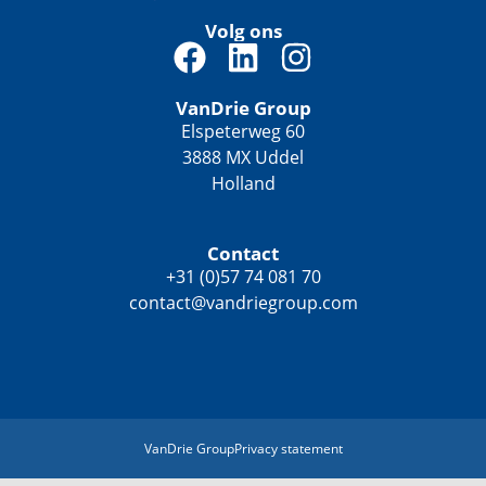
Volg ons
F
L
I
a
i
n
VanDrie Group
c
n
s
Elspeterweg 60
e
k
t
3888 MX Uddel
b
e
a
Holland
o
d
g
o
i
r
Contact
k
n
a
+31 (0)57 74 081 70
contact@vandriegroup.com
m
VanDrie Group
Privacy statement