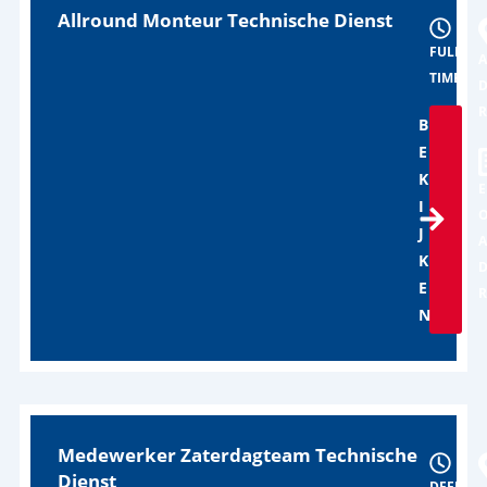
Allround Monteur Technische Dienst
FULL
A
TIME
B
E
K
MBO
E
I
O
J
A
K
E
N
Medewerker Zaterdagteam Technische
Dienst
DEEL